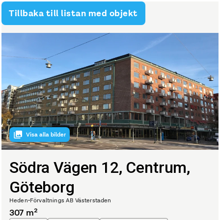
Tillbaka till listan med objekt
Visa alla bilder
Södra Vägen 12, Centrum,
Göteborg
Heden
•
Förvaltnings AB Västerstaden
307
m²