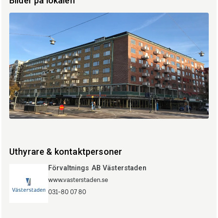
Bilder på lokalen
Södra
vägen
(2).JPG
Uthyrare & kontaktpersoner
Förvaltnings AB Västerstaden
www.vasterstaden.se
031-80 07 80