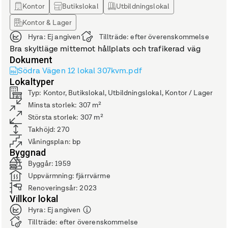
Kontor
Butikslokal
Utbildningslokal
Kontor & Lager
Hyra:
Ej angiven
Tillträde:
efter överenskommelse
Bra skyltläge mittemot hållplats och trafikerad väg
Dokument
Södra Vägen 12 lokal 307kvm.pdf
Lokaltyper
Typ
:
Kontor, Butikslokal, Utbildningslokal, Kontor / Lager
Minsta storlek
:
307
m²
Största storlek
:
307
m²
Takhöjd
:
270
Våningsplan
:
bp
Byggnad
Byggår
:
1959
Uppvärmning
:
fjärrvärme
Renoveringsår
:
2023
Villkor lokal
Hyra
:
Ej angiven
Tillträde
:
efter överenskommelse