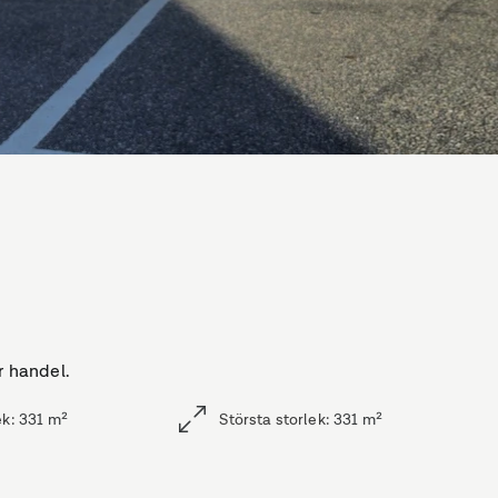
r handel.
ek
:
331
m²
Största storlek
:
331
m²