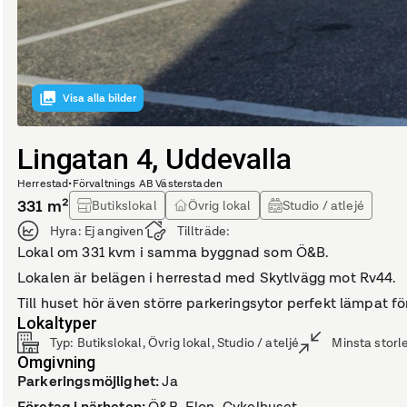
Visa alla bilder
Lingatan 4, Uddevalla
Herrestad
•
Förvaltnings AB Västerstaden
331
m²
Butikslokal
Övrig lokal
Studio / atlejé
Hyra:
Ej angiven
Tillträde:
Lokal om 331 kvm i samma byggnad som Ö&B.
Lokalen är belägen i herrestad med Skytlvägg mot Rv44.
Till huset hör även större parkeringsytor perfekt lämpat fö
Lokaltyper
Typ
:
Butikslokal, Övrig lokal, Studio / ateljé
Minsta storl
Omgivning
Parkeringsmöjlighet
:
Ja
Företag i närheten
:
Ö&B, Elon, Cykelhuset.