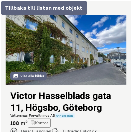
Tillbaka till listan med objekt
Visa alla bilder
Victor Hasselblads gata
11, Högsbo, Göteborg
Vättersnäs Förvaltnings AB
Annons plus
188
m²
Kontor
Hyra:
Ej angiven
Tillträde:
Enligt ök.