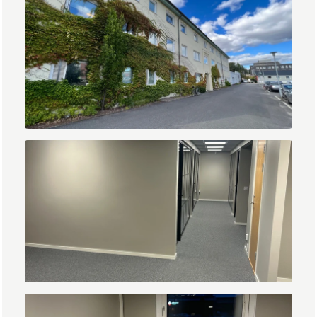
60f1f7cf5e76166bd8e7b548c43563b4.jpg
1.jpg