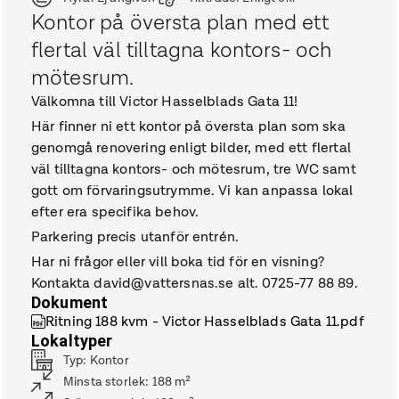
Kontor på översta plan med ett
flertal väl tilltagna kontors- och
mötesrum.
Välkomna till Victor Hasselblads Gata 11!
Här finner ni ett kontor på översta plan som ska
genomgå renovering enligt bilder, med ett flertal
väl tilltagna kontors- och mötesrum, tre WC samt
gott om förvaringsutrymme. Vi kan anpassa lokal
efter era specifika behov.
Parkering precis utanför entrén.
Har ni frågor eller vill boka tid för en visning?
Kontakta david@vattersnas.se alt. 0725-77 88 89.
Dokument
Ritning 188 kvm - Victor Hasselblads Gata 11.pdf
Lokaltyper
Typ
:
Kontor
Minsta storlek
:
188
m²