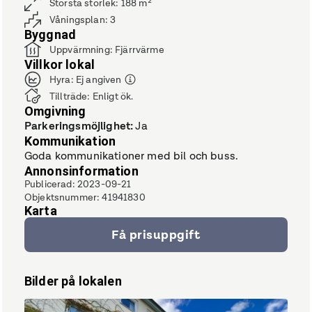
Största storlek
:
188
m²
Våningsplan
:
3
Byggnad
Uppvärmning
:
Fjärrvärme
Villkor lokal
Hyra
:
Ej angiven
Tillträde
:
Enligt ök.
Omgivning
Parkeringsmöjlighet
:
Ja
Kommunikation
Goda kommunikationer med bil och buss.
Annonsinformation
Publicerad
:
2023-09-21
Objektsnummer
:
41941830
Karta
Få prisuppgift
Bilder på lokalen