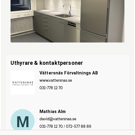
6.jpg
Uthyrare & kontaktpersoner
Vättersnäs Förvaltnings AB
www.vattersnas.se
031-778 12 70
Mathias Alm
M
david@vattersnas.se
031-778 12 70
/
072-577 88 89