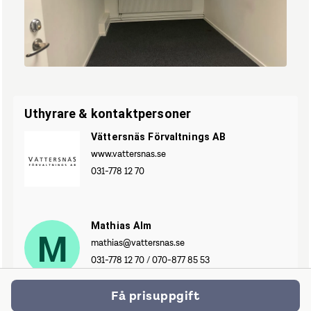
IMG_1415.JPEG
Uthyrare & kontaktpersoner
Vättersnäs Förvaltnings AB
www.vattersnas.se
031-778 12 70
Mathias Alm
M
mathias@vattersnas.se
031-778 12 70
/
070-877 85 53
Få prisuppgift