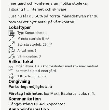
innergård och konferensrum i olika storlekar.
Tillgång till internet och skrivare.
Just nu får du 50% på första månadshyran när du
tecknar ett nytt avtal på vårt kontor!
Lokaltyper
Typ
:
Kontorshotell
Minsta storlek
:
8
m²
Största storlek
:
25
m²
Antal rum
:
1
Våningsplan
:
3
Villkor lokal
Ingår i hyra
:
Del i kontorshotell med kök med matsal
samt möblerad innergård.
Tillträde
:
Enligt ök.
Omgivning
Parkeringsmöjlighet
:
Ja
Företag i närheten
:
Ica Maxi, Bauhaus, Jula. mfl.
Kommunikation
Gångavstånd till 421 köpcenter.
Annonsinformation