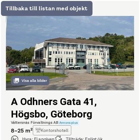
Tillbaka till listan med objekt
Visa alla bilder
A Odhners Gata 41,
Högsbo, Göteborg
Vättersnäs Förvaltnings AB
Annons plus
8–25
m²
Kontorshotell
Hyra:
Ej angiven
Tillträde:
Enligt ök.