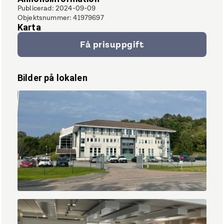
Publicerad
:
2024-09-09
Objektsnummer
:
41979697
Karta
Få prisuppgift
Bilder på lokalen
IMG_1392.JPEG