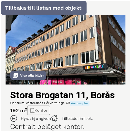
Tillbaka till listan med objekt
Visa alla bilder
Stora Brogatan 11, Borås
Centrum
•
Vättersnäs Förvaltnings AB
Annons plus
192
m²
Kontor
Hyra:
Ej angiven
Tillträde:
Enl. ök.
Centralt beläget kontor.