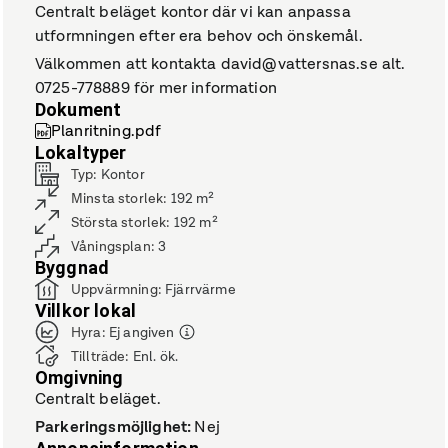
Centralt beläget kontor där vi kan anpassa
utformningen efter era behov och önskemål.
Välkommen att kontakta david@vattersnas.se alt.
0725-778889 för mer information
Dokument
Planritning.pdf
Lokaltyper
Typ
:
Kontor
Minsta storlek
:
192
m²
Största storlek
:
192
m²
Våningsplan
:
3
Byggnad
Uppvärmning
:
Fjärrvärme
Villkor lokal
Hyra
:
Ej angiven
Tillträde
:
Enl. ök.
Omgivning
Centralt beläget.
Parkeringsmöjlighet
:
Nej