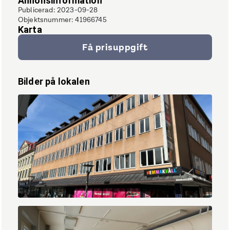
Annonsinformation
Publicerad
:
2023-09-28
Objektsnummer
:
41966745
Karta
Få prisuppgift
Bilder på lokalen
IMG_6937.jpg