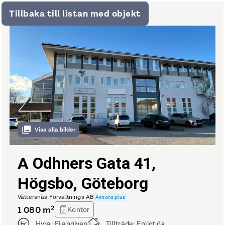
Tillbaka till listan med objekt
Visa alla bilder
A Odhners Gata 41,
Högsbo, Göteborg
Vättersnäs Förvaltnings AB
Annons plus
1 080
m²
Kontor
Hyra:
Ej angiven
Tillträde:
Enligt ök.