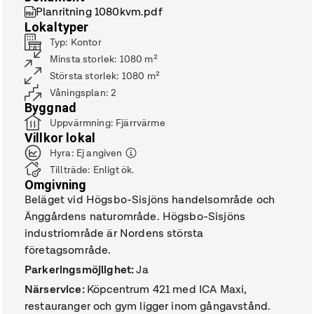
Planritning 1080kvm.pdf
Lokaltyper
Typ
:
Kontor
Minsta storlek
:
1080
m²
Största storlek
:
1080
m²
Våningsplan
:
2
Byggnad
Uppvärmning
:
Fjärrvärme
Villkor lokal
Hyra
:
Ej angiven
Tillträde
:
Enligt ök.
Omgivning
Beläget vid Högsbo-Sisjöns handelsområde och
Änggårdens naturområde. Högsbo-Sisjöns
industriområde är Nordens största
företagsområde.
Parkeringsmöjlighet
:
Ja
Närservice
:
Köpcentrum 421 med ICA Maxi,
restauranger och gym ligger inom gångavstånd.