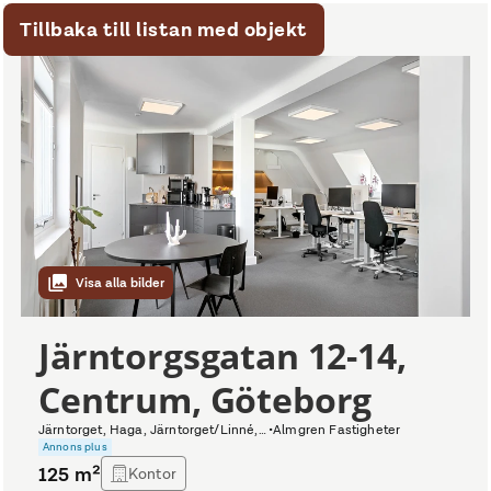
Tillbaka till listan med objekt
Visa alla bilder
Järntorgsgatan 12-14,
Centrum, Göteborg
Järntorget, Haga, Järntorget/Linné, Pustervik
•
Almgren Fastigheter
Annons plus
125
m²
Kontor