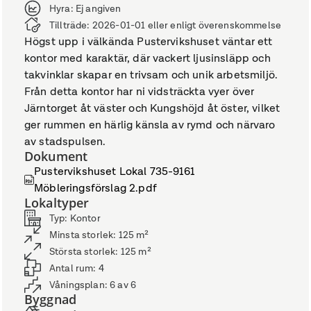
Hyra:
Ej angiven
Tillträde:
2026-01-01 eller enligt överenskommelse
Högst upp i välkända Pustervikshuset väntar ett
kontor med karaktär, där vackert ljusinsläpp och
takvinklar skapar en trivsam och unik arbetsmiljö.
Från detta kontor har ni vidsträckta vyer över
Järntorget åt väster och Kungshöjd åt öster, vilket
ger rummen en härlig känsla av rymd och närvaro
av stadspulsen.
Dokument
Pustervikshuset Lokal 735-9161
Möbleringsförslag 2.pdf
Lokaltyper
Typ
:
Kontor
Minsta storlek
:
125
m²
Största storlek
:
125
m²
Antal rum
:
4
Våningsplan
:
6 av 6
Byggnad