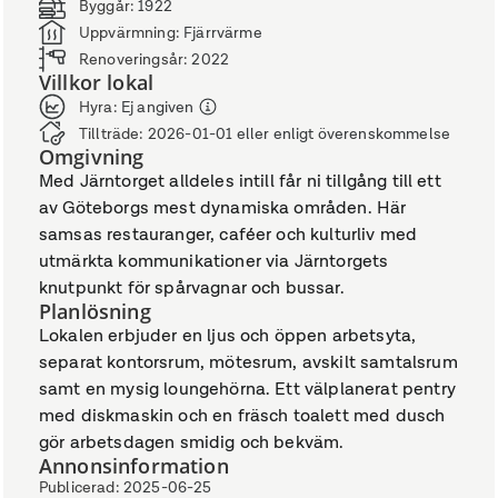
Byggår
:
1922
Uppvärmning
:
Fjärrvärme
Renoveringsår
:
2022
Villkor lokal
Hyra
:
Ej angiven
Tillträde
:
2026-01-01 eller enligt överenskommelse
Omgivning
Med Järntorget alldeles intill får ni tillgång till ett
av Göteborgs mest dynamiska områden. Här
samsas restauranger, caféer och kulturliv med
utmärkta kommunikationer via Järntorgets
knutpunkt för spårvagnar och bussar.
Planlösning
Lokalen erbjuder en ljus och öppen arbetsyta,
separat kontorsrum, mötesrum, avskilt samtalsrum
samt en mysig loungehörna. Ett välplanerat pentry
med diskmaskin och en fräsch toalett med dusch
gör arbetsdagen smidig och bekväm.
Annonsinformation
Publicerad
:
2025-06-25