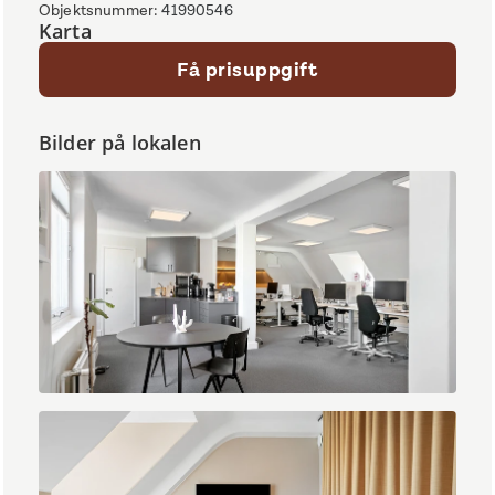
Objektsnummer
:
41990546
Karta
Få prisuppgift
Bilder på lokalen
IMG_0631.jpg